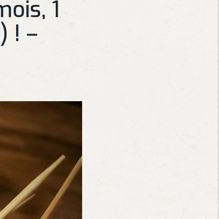
mois, 1
) ! –