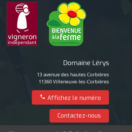
Domaine Lérys
13 avenue des hautes Corbières
11360
Villeneuve-les-Corbières
06 32 94 09 84
Affichez le numéro
Contactez-nous