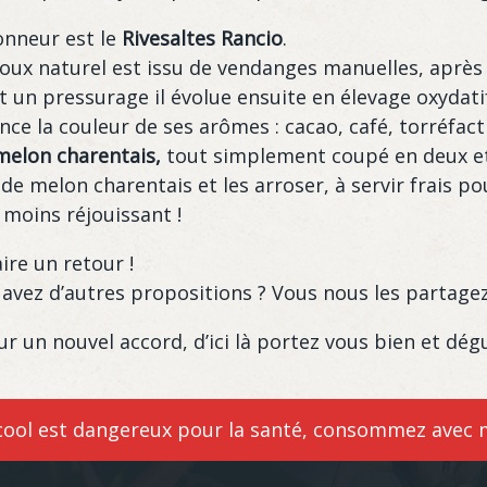
honneur est le
Rivesaltes Rancio
.
ux naturel est issu de vendanges manuelles, après
un pressurage il évolue ensuite en élevage oxydatif 
 la couleur de ses arômes : cacao, café, torréfactio
melon
charentais,
tout simplement coupé en deux et 
e melon charentais et les arroser, à servir frais pou
 moins réjouissant !
aire un retour !
 avez d’autres propositions ? Vous nous les partagez
r un nouvel accord, d’ici là portez vous bien et dég
lcool est dangereux pour la santé, consommez avec 