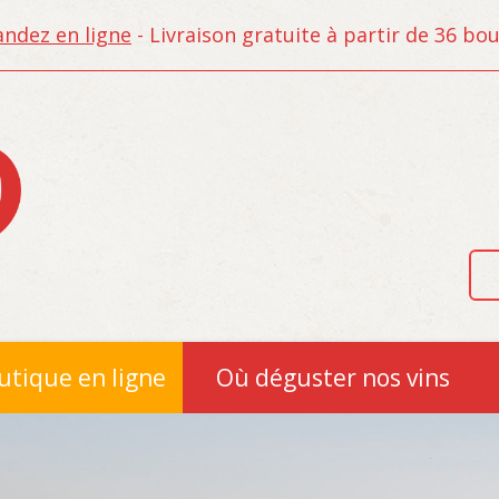
dez en ligne
- Livraison gratuite à partir de 36 bout
utique en ligne
Où déguster nos vins