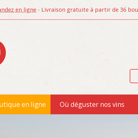
dez en ligne
- Livraison gratuite à partir de 36 bout
utique en ligne
Où déguster nos vins