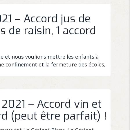
021 – Accord jus de
us de raisin, 1 accord
ire et nous voulions mettre les enfants à
ième confinement et la fermeture des écoles,
 2021 – Accord vin et
rd (peut être parfait) !
onneur est Lo Grainet Blanc. Lo Grainet