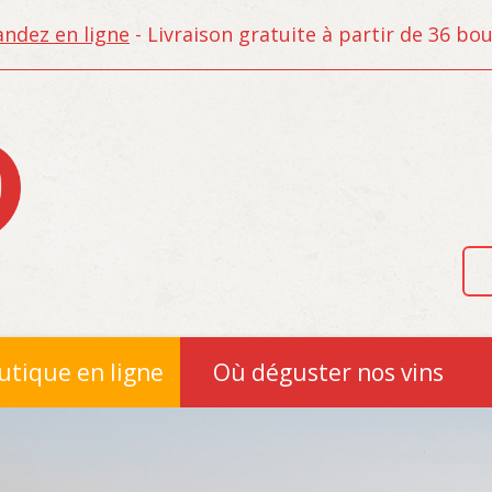
dez en ligne
- Livraison gratuite à partir de 36 bout
utique en ligne
Où déguster nos vins