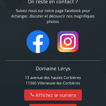
On reste en contact ?
Suivez-nous sur notre page Facebook pour
échanger, discuter et découvrir nos magnifiques
photos.
Domaine Lérys
13 avenue des hautes Corbières
11360
Villeneuve-les-Corbières
06 32 94 09 84
Affichez le numéro