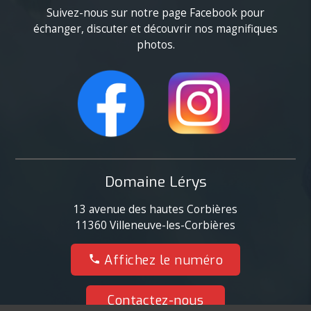
Suivez-nous sur notre page Facebook pour
échanger, discuter et découvrir nos magnifiques
photos.
Domaine Lérys
13 avenue des hautes Corbières
11360
Villeneuve-les-Corbières
06 32 94 09 84
Affichez le numéro
Contactez-nous