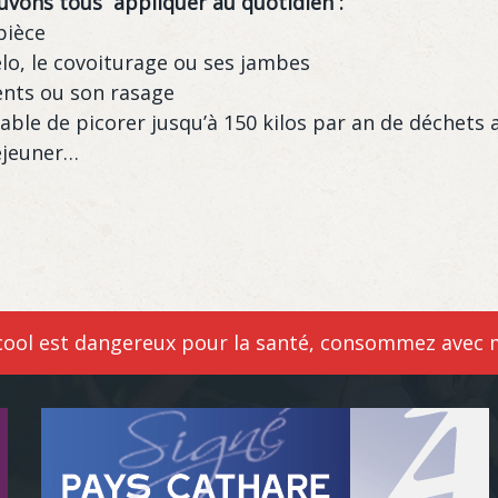
ouvons tous appliquer au quotidien :
pièce
élo, le covoiturage ou ses jambes
ents ou son rasage
pable de picorer jusqu’à 150 kilos par an de déchets 
déjeuner…
lcool est dangereux pour la santé, consommez avec 