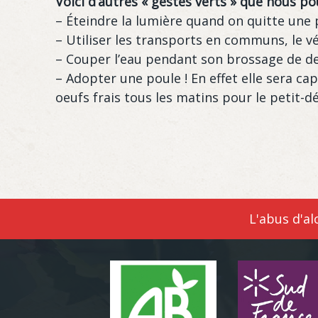
Voici d’autres « gestes verts » que nous p
– Éteindre la lumière quand on quitte une 
– Utiliser les transports en communs, le v
– Couper l’eau pendant son brossage de d
– Adopter une poule ! En effet elle sera ca
oeufs frais tous les matins pour le petit-
L'abus d'a