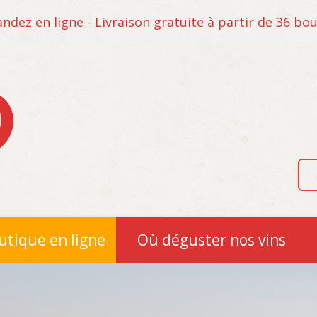
dez en ligne
- Livraison gratuite à partir de 36 bout
utique en ligne
Où déguster nos vins